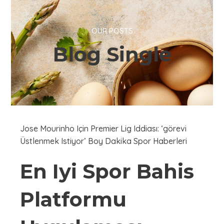
OUR POSTS
Blog Single
Jose Mourinho Için Premier Lig Iddiası: ‘görevi
Üstlenmek Istiyor’ Boy Dakika Spor Haberleri
En Iyi Spor Bahis
Platformu