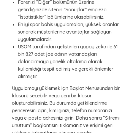
Farenizi “Diğer” bölümünün üzerine
getirdiğinizde sitenin “Sonuçlar” empieza
“İstatistikler” bölümlerine ulaşabilirsiniz.
En iyi spor bahis uygulamaları, yüksek oranlar
sunarak müşterilerine avantajlar sağlayan
uygulamalardır.
USOM tarafından geliştirilen yapay zeka ile 61
bin 827 adet joe adının vatandaşları
dolandırmaya yönelik oltalama olarak
kullanıldığı tespit edilmiş ve gerekli önlemler
alınmıştır.
Uygulamayı yüklemek için Başlat Menüsünden bir
klasörü seçebilir veya yeni bir klasör
oluşturabilirsiniz. Bu durumda yetkilendirme
penceresini açın, kimliğinizi, telefon numaranızı
veya e-posta adresinizi girin. Daha sonra “Şifremi
unuttum” bağlantısını tıklamanız ve erişimi geri
yükleme talimatlarını almanız gerekir.