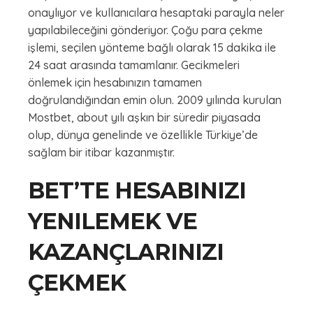
onaylıyor ve kullanıcılara hesaptaki parayla neler
yapılabileceğini gönderiyor. Çoğu para çekme
işlemi, seçilen yönteme bağlı olarak 15 dakika ile
24 saat arasında tamamlanır. Gecikmeleri
önlemek için hesabınızın tamamen
doğrulandığından emin olun. 2009 yılında kurulan
Mostbet, about yılı aşkın bir süredir piyasada
olup, dünya genelinde ve özellikle Türkiye’de
sağlam bir itibar kazanmıştır.
BET’TE HESABINIZI
YENILEMEK VE
KAZANÇLARINIZI
ÇEKMEK