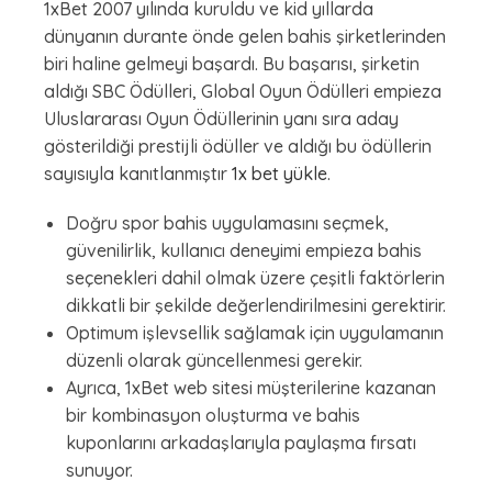
1xBet 2007 yılında kuruldu ve kid yıllarda
dünyanın durante önde gelen bahis şirketlerinden
biri haline gelmeyi başardı. Bu başarısı, şirketin
aldığı SBC Ödülleri, Global Oyun Ödülleri empieza
Uluslararası Oyun Ödüllerinin yanı sıra aday
gösterildiği prestijli ödüller ve aldığı bu ödüllerin
sayısıyla kanıtlanmıştır
1x bet yükle
.
Doğru spor bahis uygulamasını seçmek,
güvenilirlik, kullanıcı deneyimi empieza bahis
seçenekleri dahil olmak üzere çeşitli faktörlerin
dikkatli bir şekilde değerlendirilmesini gerektirir.
Optimum işlevsellik sağlamak için uygulamanın
düzenli olarak güncellenmesi gerekir.
Ayrıca, 1xBet web sitesi müşterilerine kazanan
bir kombinasyon oluşturma ve bahis
kuponlarını arkadaşlarıyla paylaşma fırsatı
sunuyor.