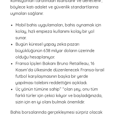
komisyonları tarafından lisanslanır ve denetlenir;
böylece katı adalet ve güvenlik standartlarına
uymaları sağlanır.
Mobil bahis uygulamaları, bahis oynamak için
kolay, hızlı empieza kullanımı kolay bir yol
sunar.
Bugün küresel yapay zeka pazarı
büyüklüğünün 638 milyar doların üzerinde
olduğu hesaplanıyor.
Fransa İçişleri Bakanı Bruno Retailleau, 16
Kasım’da ülkesinde düzenlenecek Fransa-İsrail
futbol karşılaşmasının başka bir yerde
yapılması talebini reddettiğini açıkladı.
Üç yönün tümüne sahip” “olan şey, onu tüm
farklı türler için çekici kılıyor ve başladığınızda,
sizin için en iyi olanı bulmak önemlidir.
Bahis borsalarında gerçekleşmesi sürpriz olacak