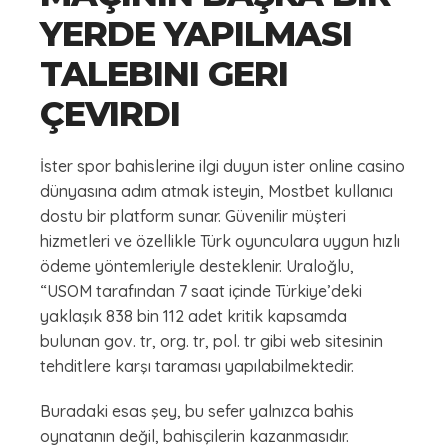
YERDE YAPILMASI
TALEBINI GERI
ÇEVIRDI
İster spor bahislerine ilgi duyun ister online casino
dünyasına adım atmak isteyin, Mostbet kullanıcı
dostu bir platform sunar. Güvenilir müşteri
hizmetleri ve özellikle Türk oyunculara uygun hızlı
ödeme yöntemleriyle desteklenir. Uraloğlu,
“USOM tarafından 7 saat içinde Türkiye’deki
yaklaşık 838 bin 112 adet kritik kapsamda
bulunan gov. tr, org. tr, pol. tr gibi web sitesinin
tehditlere karşı taraması yapılabilmektedir.
Buradaki esas şey, bu sefer yalnızca bahis
oynatanın değil, bahisçilerin kazanmasıdır.