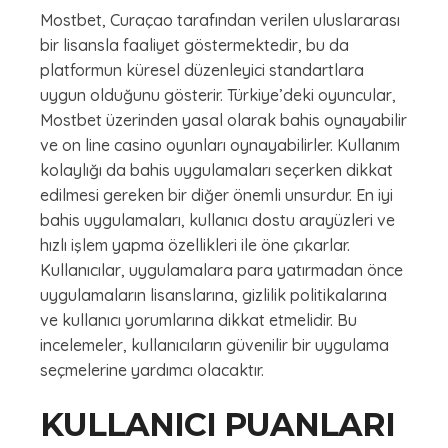
Mostbet, Curaçao tarafından verilen uluslararası
bir lisansla faaliyet göstermektedir, bu da
platformun küresel düzenleyici standartlara
uygun olduğunu gösterir. Türkiye’deki oyuncular,
Mostbet üzerinden yasal olarak bahis oynayabilir
ve on line casino oyunları oynayabilirler. Kullanım
kolaylığı da bahis uygulamaları seçerken dikkat
edilmesi gereken bir diğer önemli unsurdur. En iyi
bahis uygulamaları, kullanıcı dostu arayüzleri ve
hızlı işlem yapma özellikleri ile öne çıkarlar.
Kullanıcılar, uygulamalara para yatırmadan önce
uygulamaların lisanslarına, gizlilik politikalarına
ve kullanıcı yorumlarına dikkat etmelidir. Bu
incelemeler, kullanıcıların güvenilir bir uygulama
seçmelerine yardımcı olacaktır.
KULLANICI PUANLARI