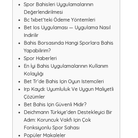
Spor Bahisleri Uygulamalarının
Değerlendirilmesi
Bc 1xbet’teki Ödeme Yöntemleri
Bet Ios Uygulaması — Uygulama Nasıl
Indirilir
Bahis Borsasında Hangi Sporlara Bahis
Yapabilirim?
Spor Haberleri
En İyi Bahis Uygulamalarının Kullanım
Kolaylığı
Bet Tr’de Bahis Için Oyun Istemcileri
Irp Kaydı: Uyumluluk Ve Uygun Maliyetli
Çözümler
Bet Bahis Için Güvenli Midir?
Deichmann Türkiye’den Destekleyici Bir
Adım: Koruncuk Vakfı Için Çok
Fonksiyonlu Spor Sahası
Popüler Makaleler