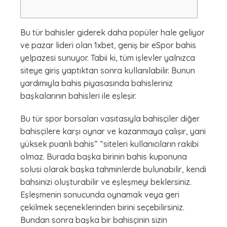
Bu tür bahisler giderek daha popüler hale geliyor
ve pazar lideri olan 1xbet, geniş bir eSpor bahis
yelpazesi sunuyor. Tabii ki, tüm işlevler yalnızca
siteye giriş yaptıktan sonra kullanılabilir. Bunun
yardımıyla bahis piyasasında bahisleriniz
başkalarının bahisleri ile eşleşir.
Bu tür spor borsaları vasıtasıyla bahisçiler diğer
bahisçilere karşı oynar ve kazanmaya çalışır, yani
yüksek puanlı bahis” “siteleri kullanıcıların rakibi
olmaz. Burada başka birinin bahis kuponuna
solusi olarak başka tahminlerde bulunabilir, kendi
bahsinizi oluşturabilir ve eşleşmeyi beklersiniz.
Eşleşmenin sonucunda oynamak veya geri
çekilmek seçeneklerinden birini seçebilirsiniz.
Bundan sonra başka bir bahisçinin sizin