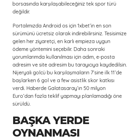
borsasında karşılaşabileceğiniz tek spor türü
değildir.
Portalımızda Android os için 1xbet’in en son
sürümünü ücretsiz olarak indirebilirsiniz. Tesisimize
gelen her ziyaretçi, en karlı empieza uygun
ödeme yöntemini seçebilir. Daha sonraki
yorumlarımda kullanılması için adım, e-posta
adresim ve site adresim bu tarayıcıya kaydedilsin.
Nijeryalı golcü bu karşılaşmaların 7’sine ilk 11’de
başlarken 6 gol ve a few asistlik skor katkısı
verdi. Haberde Galatasaray’ın 50 milyon
Euro’dan fazla teklif yapmayı planlamadığı öne
sürüldü.
BAŞKA YERDE
OYNANMASI