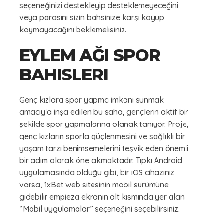
seçeneğinizi destekleyip desteklemeyeceğini
veya parasını sizin bahsinize karşı koyup
koymayacağını beklemelisiniz.
EYLEM AĞI SPOR
BAHISLERI
Genç kızlara spor yapma imkanı sunmak
amacıyla inşa edilen bu saha, gençlerin aktif bir
şekilde spor yapmalarına olanak tanıyor. Proje,
genç kızların sporla güçlenmesini ve sağlıklı bir
yaşam tarzı benimsemelerini teşvik eden önemli
bir adım olarak öne çıkmaktadır. Tıpkı Android
uygulamasında olduğu gibi, bir iOS cihazınız
varsa, 1xBet web sitesinin mobil sürümüne
gidebilir empieza ekranın alt kısmında yer alan
“Mobil uygulamalar” seçeneğini seçebilirsiniz.