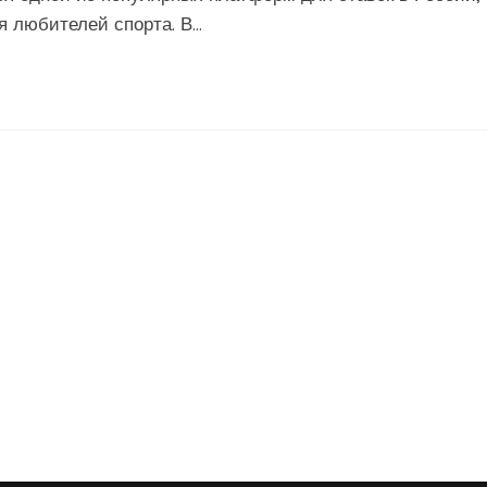
я любителей спорта. В…