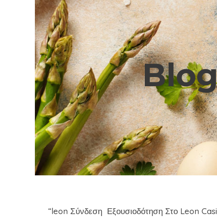
Blog
“leon Σύνδεση ️ Εξουσιοδότηση Στο Leon Cas