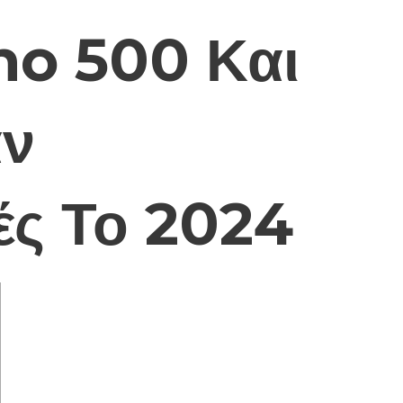
no 500 Και
ν
ές Το 2024