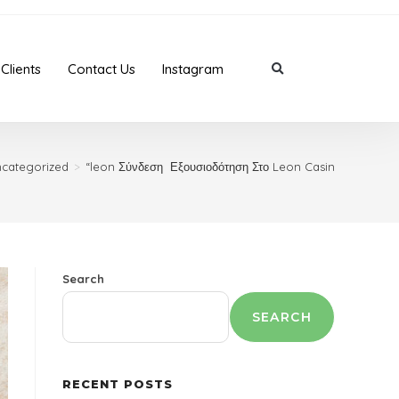
Clients
Contact Us
Instagram
categorized
>
“leon Σύνδεση ️ Εξουσιοδότηση Στο Leon Casin
Search
SEARCH
RECENT POSTS