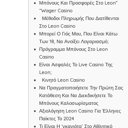
Μπόνους Και Προσφορές Στο Leon”
“Wager Casino
Μέθοδοι Πληρωμής Που Διατίθενται
Στο Leon Casino
Μπορεί Ο Γιός Μου, Που Είναι Κάτω
Των 18, Να Ανοίξει Λογαριασμό;
Πρόγραμμα Μπόνους Στο Leon
Casino
Είναι Ασφαλές Το Live Casino Της
Leon;
Κινητό Leon Casino
Να Πραγματοποιήσετε Την Πρώτη Σας
Κατάθεση Και Να Διεκδικήσετε Το
Μπόνους Καλοσωρίσματος
Αξιολόγηση Leon Casino Για Έλληνες
Παίκτες Το 2024
Τι Είναι Η ‘γκανιότα’ Στο Αθλητικό