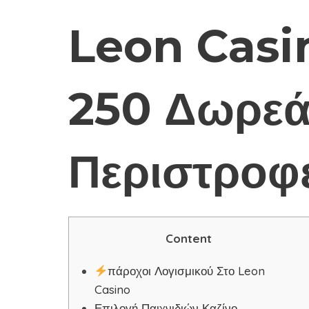
Leon Casi
250 Δωρεά
Περιστροφ
Content
πάροχοι Λογισμικού Στο Leon
Casino
Επιλογή Παιχνιδιών Καζίνο