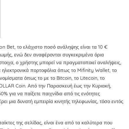
n Bet, το ελάχιστο ποσό ανάληψης είναι τα 10 €
ρωμής, ενώ δεν αναφέρονται συγκεκριμένα όρια
τοιχα, ο χρήστης μπορεί να πραγματοποιεί αναλήψεις,
ηλεκτρονικά πορτοφόλια όπως το Mifinity Wallet, το
νομίσματα όπως το με το Bitcoin, το Litecoin, το
LLAR Coin. Από την Παρασκευή έως την Κυριακή,
% για να παίξετε παιχνίδια από τις ενότητες
ρει μια δυνατή εμπειρία κινητής τηλεφωνίας, τόσο εντός
ίκτες της σελίδας, είναι ένα από τα καλύτερα που