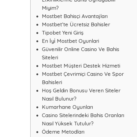
Miyim?
Mostbet Bahisçi Avantajları
Mostbet’te Ücretsiz Bahisler
Tipobet Yeni Giriş
En İyi̇ Mostbet Oyunlari
Güvenilir Online Casino Ve Bahis
Siteleri
Mostbet Müşteri Destek Hizmeti
Mostbet Çevrimiçi Casino Ve Spor
Bahisleri
Hoş Geldin Bonusu Veren Siteler
Nasıl Bulunur?
Kumarhane Oyunları
Casino Sitelerindeki Bahis Oranları
Nasıl Yüksek Tutulur?
Ödeme Metodları