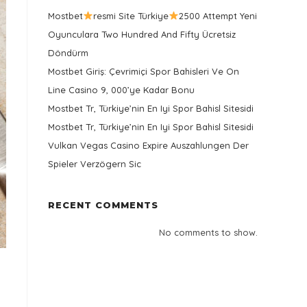
Mostbet
resmi Site Türkiye
2500 Attempt Yeni
Oyunculara Two Hundred And Fifty Ücretsiz
Döndürm
Mostbet Giriş: Çevrimiçi Spor Bahisleri Ve On
Line Casino 9, 000’ye Kadar Bonu
Mostbet Tr, Türkiye’nin En Iyi Spor Bahisl Sitesidi
Mostbet Tr, Türkiye’nin En Iyi Spor Bahisl Sitesidi
Vulkan Vegas Casino Expire Auszahlungen Der
Spieler Verzögern Sic
RECENT COMMENTS
No comments to show.