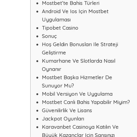
Mostbet’te Bahis Türleri
Android Ve Ios Için Mostbet
Uygulaması
Tipobet Casino
Sonuç
Hoş Geldin Bonusları Ile Strateji
Geliştirme
Kumarhane Ve Slotlarda Nasıl
Oynanır
Mostbet Başka Hizmetler De
Sunuyor Mu?
Mobil Versiyon Ve Uygulama
Mostbet Canlı Bahis Yapabilir Miyim?
Güvenilirlik Ve Lisans
Jackpot Oyunları
Karavanbet Casinoya Katılın Ve
Büyük Kazançlar Için Şansınızı