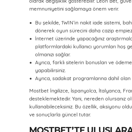
olarak değişiklik gösterebilir. Leon Bet, güven
memnuniyetini sağlamaya önem verir.
Bu şekilde, 1WIN’in nakit iade sistemi, ba
dönerek oyun sürecini daha cazip empieza 
İnternet üzerinde yapacağınız araştırmala
platformlardaki kullanıcı yorumları hoş gel
olmanızı sağlar.
Ayrıca, farklı sitelerin bonusları ve ödeme
yapabilirsiniz.
Ayrıca, sadakat programlarına dahil olan
Mostbet İngilizce, İspanyolca, İtalyanca, Fran
desteklemektedir. Yani, nereden olursanız olu
kullanabileceksiniz. Bu özellik, aksiyonu oldu
ve sonuçlarla güncel tutar.
MOSTBET’TE ULUSLARAR