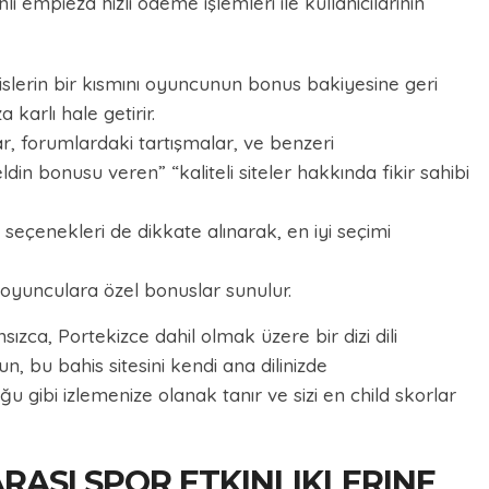
li empieza hızlı ödeme işlemleri ile kullanıcılarının
hislerin bir kısmını oyuncunun bonus bakiyesine geri
karlı hale getirir.
r, forumlardaki tartışmalar, ve benzeri
din bonusu veren” “kaliteli siteler hakkında fikir sahibi
 seçenekleri de dikkate alınarak, en iyi seçimi
 oyunculara özel bonuslar sunulur.
sızca, Portekizce dahil olmak üzere bir dizi dili
n, bu bahis sitesini kendi ana dilinizde
ğu gibi izlemenize olanak tanır ve sizi en child skorlar
ASI SPOR ETKINLIKLERINE