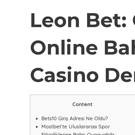
Leon Bet: 
Online Ba
Casino De
Content
Bets10 Giriş Adresi Ne Oldu?
Mostbet’te Uluslararası Spor
Etkinliklerine Bahis Oynayabilir