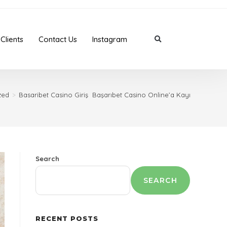
Clients
Contact Us
Instagram
zed
>
Basaribet Casino Giriş ️ Başarıbet Casino Online’a Kayı
Search
SEARCH
RECENT POSTS