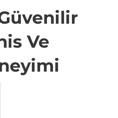
Güvenilir
his Ve
neyimi