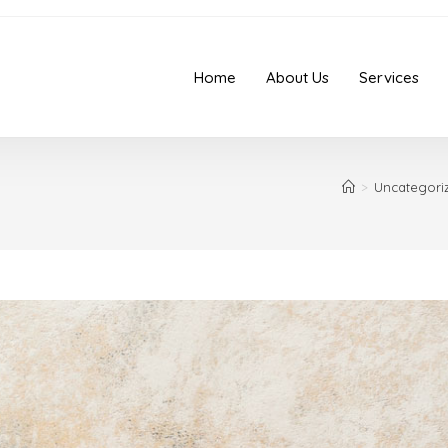
Home
About Us
Services
>
Uncategori