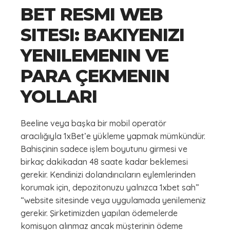
BET RESMI WEB
SITESI: BAKIYENIZI
YENILEMENIN VE
PARA ÇEKMENIN
YOLLARI
Beeline veya başka bir mobil operatör
aracılığıyla 1xBet’e yükleme yapmak mümkündür.
Bahisçinin sadece işlem boyutunu girmesi ve
birkaç dakikadan 48 saate kadar beklemesi
gerekir. Kendinizi dolandırıcıların eylemlerinden
korumak için, depozitonuzu yalnızca 1xbet sah”
“website sitesinde veya uygulamada yenilemeniz
gerekir. Şirketimizden yapılan ödemelerde
komisyon alınmaz ancak müşterinin ödeme