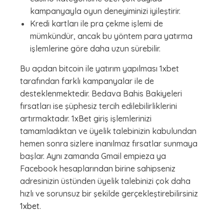
kampanyayla oyun deneyiminizi iyileştirir.
Kredi kartları ile pra çekme işlemi de
mümkündür, ancak bu yöntem para yatırma
işlemlerine göre daha uzun sürebilir.
Bu açıdan bitcoin ile yatırım yapılması 1xbet
tarafından farklı kampanyalar ile de
desteklenmektedir. Bedava Bahis Bakiyeleri
fırsatları ise şüphesiz tercih edilebilirliklerini
artırmaktadır. 1xBet giriş işlemlerinizi
tamamladıktan ve üyelik talebinizin kabulundan
hemen sonra sizlere inanılmaz fırsatlar sunmaya
başlar. Aynı zamanda Gmail empieza ya
Facebook hesaplarından birine sahipseniz
adresinizin üstünden üyelik talebinizi çok daha
hızlı ve sorunsuz bir şekilde gerçekleştirebilirsiniz
1xbet
.