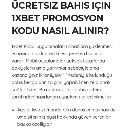
ÜCRETSIZ BAHIS IÇIN
1XBET PROMOSYON
KODU NASIL ALINIR?
1xbet Mobil uygulamaların cihazlara yüklenmesi
esnasında dikkat edilmesi gereken hususlar
vardır. Mobil uygulamalar yüksek tutarlarda
bakiyelerin ama yatırımlar sebebiyle ama
kazandığınız ikramiyeler” “nedeniyle bulunduğu
bahis hesaplarınıza giriş yapabilmenize olanak
sağlar. 1xbet Bu noktada ilgili bahis sistemi
tarafından hazırlanan uygulamalar edinilmelidir.
Ayrıca kısa zamanda geri dönüşlerin olması de
uma sitenin işleyişi hakkında güven veren bir
başka özelliğidir.