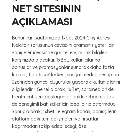
NET SITESININ
AÇIKLAMASI
Bunun için sayfamızda 1xbet 2024 Giriş Adresi
Nelerdir sorusunun cevabını aramanız yeterlidir.
Saniyeler içerisinde güncel erişim link bilgileri
karşınızda olacaktır. 1xBet, kullanıcılarına
bonuslar ve promosyonlar sunarak daha fazla
kazanç fırsatı sağlarken, sosyal medya hesapları
üzerinden güncel duyurular yaparak kullanıcılarını
bilgilendirir. Genel olarak, 1xBet, sprained ankle
treatment yeni başlayanlar ankle rehab ebook
de deneyimli bahisçiler için ideal bir platformdur.
Sonuç olarak, 1xbet Telegram kanalı, bahisçilerin
platformdaki tüm gelişmeleri ve fırsatları
kaçırmadan takip edebileceği, özel