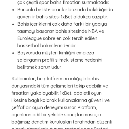
çok çeşitli spor bahis fırsatları sunmaktadır.
Bununla birlikte oranlar bazında bakıldığında
güvenilir bahis sitesi 1xBet oldukça caziptir.
Bahis içeriklerini çok daha farklı bir yapıya
taşımayı başaran bahis sitesinde NBA ve
Euroleague sobre en çok tercih edilen
basketbol bölümlerindendir.
Başvuruda müşteri kimliğini empieza
saldırganın profili silmek isteme nedenini
belirtmek zorunludur.
Kullanıcılar, bu platform aracılığıyla bahis
dünyasındaki tüm gelişmeleri takip edebilir ve
fırsatları yakalayabilir. 1xBet, adaletli oyun
ilkesine bağlı kalarak kullanıcılarına güvenli ve
şeffaf bir oyun deneyimi sunar. Platform,
oyunların adil bir şekilde sonuçlanması için
bağımsız denetim kuruluşları tarafından düzenli