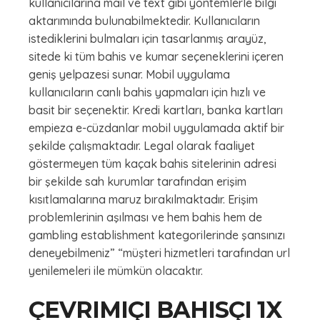
kullanıcılarına mail ve text gibi yöntemlerle bilgi
aktarımında bulunabilmektedir. Kullanıcıların
istediklerini bulmaları için tasarlanmış arayüz,
sitede ki tüm bahis ve kumar seçeneklerini içeren
geniş yelpazesi sunar. Mobil uygulama
kullanıcıların canlı bahis yapmaları için hızlı ve
basit bir seçenektir. Kredi kartları, banka kartları
empieza e-cüzdanlar mobil uygulamada aktif bir
şekilde çalışmaktadır. Legal olarak faaliyet
göstermeyen tüm kaçak bahis sitelerinin adresi
bir şekilde sah kurumlar tarafından erişim
kısıtlamalarına maruz bırakılmaktadır. Erişim
problemlerinin aşılması ve hem bahis hem de
gambling establishment kategorilerinde şansınızı
deneyebilmeniz” “müşteri hizmetleri tarafından url
yenilemeleri ile mümkün olacaktır.
ÇEVRIMIÇI BAHISÇI 1X