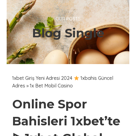
OUR POSTS
Blog Single
1xbet Giriş Yeni Adresi 2024
1xbahis Güncel
Adres » 1x Bet Mobil Casino
Online Spor
Bahisleri 1xbet’te