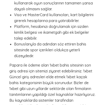
kullanarak oyun sonuçlarının tamamen şansa
dayalı olmasını sağlar.
Visa ve MasterCard kullanıcıları, kart bilgilerini
girerek hesaplarına para yatırabilirler.
Platform, hesabınızı doğrulamak için sizden
kimlik belgesi ve ikametgah gibi ek belgeler
talep edebilir.
Bonuslarıyla da adından söz ettiren bahis
sitesinde spor içerikleri oldukça yeterli
düzeydedir.
Papara ile ödeme alan 1xbet bahis sitesinin son
giriş adresi için sitemizi ziyaret edebilirsiniz. 1xbet
Güncel giriş adresleri elde etmek 1xbet kaçak
bahis kategorisinin büyük sorunudur. Bizler de
1xbet gibi uzun yıllardır sektörde olan firmaların
tanıtımlarının yapıldığı özel kaynaklar hazırlıyoruz.
Bu kaynaklarda sistemler tarafından