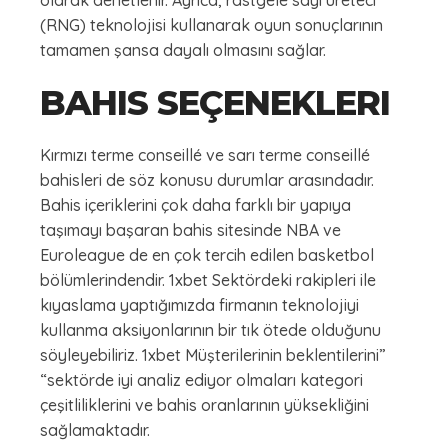
olarak denetlenir. Ayrıca, rastgele sayı üreteci
(RNG) teknolojisi kullanarak oyun sonuçlarının
tamamen şansa dayalı olmasını sağlar.
BAHIS SEÇENEKLERI
Kırmızı terme conseillé ve sarı terme conseillé
bahisleri de söz konusu durumlar arasındadır.
Bahis içeriklerini çok daha farklı bir yapıya
taşımayı başaran bahis sitesinde NBA ve
Euroleague de en çok tercih edilen basketbol
bölümlerindendir. 1xbet Sektördeki rakipleri ile
kıyaslama yaptığımızda firmanın teknolojiyi
kullanma aksiyonlarının bir tık ötede olduğunu
söyleyebiliriz. 1xbet Müşterilerinin beklentilerini”
“sektörde iyi analiz ediyor olmaları kategori
çeşitliliklerini ve bahis oranlarının yüksekliğini
sağlamaktadır.