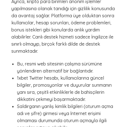
Ayrıca, kripto para birimleri anonim işlemler
yapılmasına olanak tanıdığı için gizlilik konusunda
da avantaj sağlar. Platforma üye olduktan sonra
kullanıcılar, hesap sorunları, ödeme problemleri,
bonus istekleri gibi konularda anlık yardım
alabilirler. Canlı destek hizmeti sadece İngilizce ile
sınırlı olmayıp, birçok farklı dilde de destek
sunmaktadır.
Bu, resmi web sitesinin çalışma sürümüne
yönlendiren alternatif bir bağlantıdır.
1xbet Twitter hesabı, kullanıcılarına güncel
bilgiler, promosyonlar ve duyurular sunmanın
yanı sıra, çeşitli etkinliklerle de bahisçilerin
dikkatini çekmeyi başarmaktadır.
Saldırganın yanlış kimlik bilgileri (oturum açma
adı ve şifre) girmesi veya İnternet erişimi
olmaması durumunda oturum açmayla ilgili