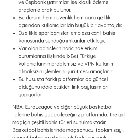
ve Cepbank yatırımları ise klasik ödeme
araçları olarak bulunur.
Bu durum, hem güvenlik hem para gizlilik
açısından kullanıcılar için büyük bir avantajdır.
Özellikle spor bahisleri empieza canlı bahis
konusunda sunduğu imkanlar etkileyici.
Var olan bahislerin haricinde erişim
durumlarına ilişkinde 1xBet Türkiye
kullanıcılarının problemsiz ve VPN kullanımı
olmaksızın işlemlerini yürütmesi amaçlanır.
Bu hususta farklı platformlar da güncel
olduğunu iddia ettikleri link paylaşımları
yapıyorlar.
NBA, EuroLeague ve diğer büyük basketbol
liglerine bahis yapabileceğiniz platformda, the girl
maç için çeşitli bahis türleri sunulmaktadır.
Basketbol bahislerinde maç sonucu, toplam sayı,
periyot bahisleri gibi birçok farklı seçenek