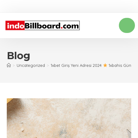
Blog
>
Uncategorized
>
1xbet Giriş Yeni Adresi 2024
1xbahis Güncel 