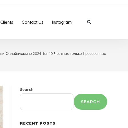
Clients
Contact Us
Instagram
их Онлайн-казино 2024 Топ 10 Честных только Проверенных Казино одн
Search
SEARCH
RECENT POSTS