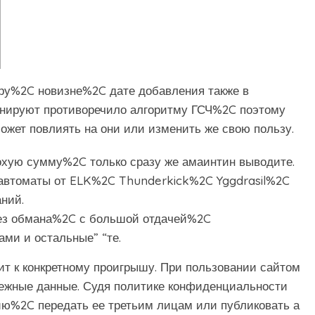
еру%2C новизне%2C дате добавления также в
нируют противоречило алгоритму ГСЧ%2C поэтому
может повлиять на они или изменить же свою пользу.
охую сумму%2C только сразу же амаинтин выводите.
и автоматы от ELK%2C Thunderkick%2C Yggdrasil%2C
ний.
ез обмана%2C с большой отдачей%2C
ми и остальные” “те.
т к конкретному проигрышу. При пользовании сайтом
тежные данные. Судя политике конфиденциальности
ию%2C передать ее третьим лицам или публиковать а