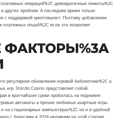
ть платежных операций%2C демократичные лимиты%2C
 и других проблем. А последнее время только
ия с поддержкой криптовалют. Поэтому добавление
к платежных опций%2C если это позволяет
 ФАКТОРЫ%3A
И
это регулярное обновление игровой библиотеки%2C а
ых игр. Starda Casino представляет собой
ая в кратчайшие сроки пробилась на подножия
гровые автоматы а прочие любимые азартные игры
и на стационарных компьютерах%2C но и в удобной
зино с бонусами в 2024 недавнем на этой строчке