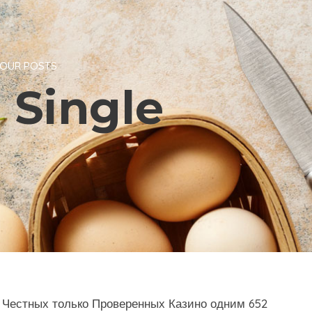
OUR POSTS
 Single
 Честных только Проверенных Казино одним 652