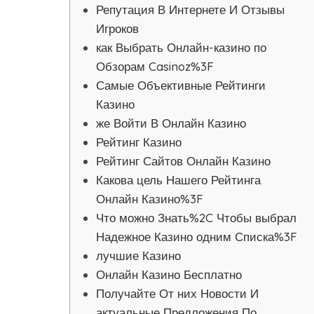
Репутация В Интернете И Отзывы
Игроков
как Выбрать Онлайн-казино по
Обзорам Casinoz%3F
Самые Объективные Рейтинги
Казино
же Войти В Онлайн Казино
Рейтинг Казино
Рейтинг Сайтов Онлайн Казино
Какова цель Нашего Рейтинга
Онлайн Казино%3F
Что можно Знать%2C Чтобы выбрал
Надежное Казино одним Списка%3F
лучшие Казино
Онлайн Казино Бесплатно
Получайте От них Новости И
актуальные Предложения По