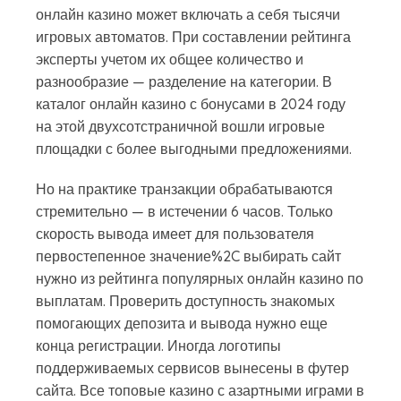
онлайн казино может включать а себя тысячи
игровых автоматов. При составлении рейтинга
эксперты учетом их общее количество и
разнообразие — разделение на категории. В
каталог онлайн казино с бонусами в 2024 году
на этой двухсотстраничной вошли игровые
площадки с более выгодными предложениями.
Но на практике транзакции обрабатываются
стремительно — в истечении 6 часов. Только
скорость вывода имеет для пользователя
первостепенное значение%2C выбирать сайт
нужно из рейтинга популярных онлайн казино по
выплатам. Проверить доступность знакомых
помогающих депозита и вывода нужно еще
конца регистрации. Иногда логотипы
поддерживаемых сервисов вынесены в футер
сайта. Все топовые казино с азартными играми в