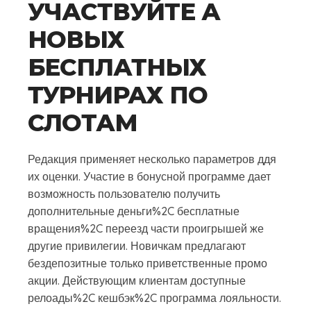
УЧАСТВУЙТЕ А
НОВЫХ
БЕСПЛАТНЫХ
ТУРНИРАХ ПО
СЛОТАМ
Редакция применяет несколько параметров ддя
их оценки. Участие в бонусной программе дает
возможность пользователю получить
дополнительные деньги%2C бесплатные
вращения%2C переезд части проигрышей же
другие привилегии. Новичкам предлагают
бездепозитные только приветственные промо
акции. Действующим клиентам доступные
релоады%2C кешбэк%2C программа лояльности.