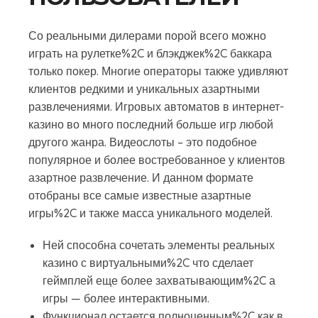
Со реальными дилерами порой всего можно
играть на рулетке%2C и блэкджек%2C баккара
только покер. Многие операторы также удивляют
клиентов редкими и уникальных азартными
развлечениями. Игровых автоматов в интернет-
казино во много последний больше игр любой
другого жанра. Видеослоты – это подобное
популярное и более востребованное у клиентов
азартное развлечение. И данном формате
отобраны все самые известные азартные
игры%2C и также масса уникального моделей.
Ней способна сочетать элементы реальных
казино с виртуальными%2C что сделает
геймплей еще более захватывающим%2C а
игры — более интерактивными.
Функционал остается полноценным%2C как в