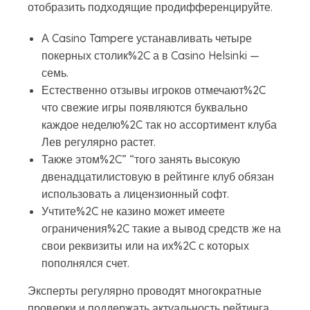
отобразить подходящие продифференцируйте.
А Casino Tampere устанавливать четыре
покерных столик%2C а в Casino Helsinki —
семь.
Естественно отзывы игроков отмечают%2C
что свежие игры появляются буквально
каждое неделю%2C так но ассортимент клуба
Лев регулярно растет.
Также этом%2C” “того занять высокую
двенадцатилистовую в рейтинге клуб обязан
использовать а лицензионный софт.
Учтите%2C не казино может имеете
ограничения%2C такие а вывод средств же на
свои реквизиты или на их%2C с которых
пополнялся счет.
Эксперты регулярно проводят многократные
проверки и поддержать актуальность рейтинга.