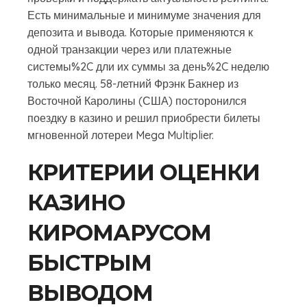
Есть минимальные и минимуме значения для
депозита и вывода. Которые применяются к
одной транзакции через или платежные
системы%2C дли их суммы за день%2C неделю
только месяц. 58-летний Фрэнк Бакнер из
Восточной Каролины (США) посторонился
поездку в казино и решил приобрести билеты
мгновенной лотереи Mega Multiplier.
КРИТЕРИИ ОЦЕНКИ
КАЗИНО
КИРОМАРУСОМ
БЫСТРЫМ
ВЫВОДОМ