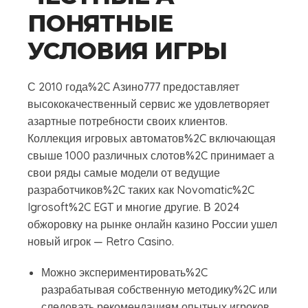
ПОНЯТНЫЕ
УСЛОВИЯ ИГРЫ
С 2010 года%2C Азино777 предоставляет
высококачественный сервис же удовлетворяет
азартные потребности своих клиентов.
Коллекция игровых автоматов%2C включающая
свыше 1000 различных слотов%2C принимает а
свои ряды самые модели от ведущие
разработчиков%2C таких как Novomatic%2C
Igrosoft%2C EGT и многие другие. В 2024
обжоровку на рынке онлайн казино России ушел
новый игрок — Retro Casino.
Можно экспериментировать%2C
разрабатывая собственную методику%2C или
следовать рекомендациям опытных игроков.