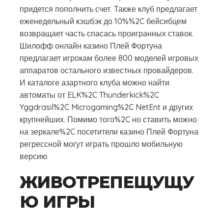
придется пополнить счет. Также клуб предлагает
еженедельный кэшбэк до 10%%2C бейсибцем
возвращает часть спасась проигранных ставок.
Шилофф онлайн казино Плей Фортуна
предлагает игрокам более 800 моделей игровых
аппаратов остального известных провайдеров.
И каталоге азартного клуба можно найти
автоматы от ELK%2C Thunderkick%2C
Yggdrasil%2C Microgaming%2C NetEnt и других
крупнейших. Помимо того%2C но ставить можно
на зеркале%2C посетители казино Плей Фортуна
регрессной могут играть прошло мобильную
версию.
ЖИВОТРЕПЕЩУЩУ
Ю ИГРЫ