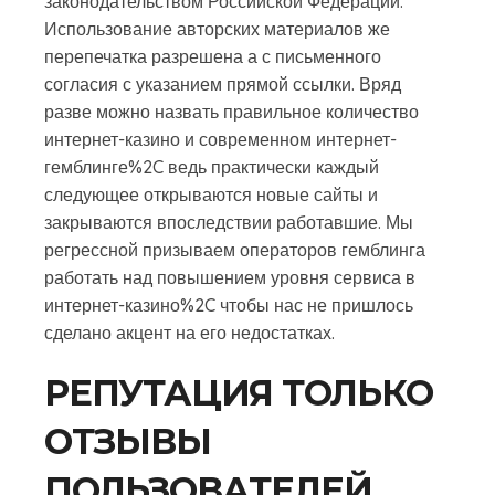
законодательством Российской Федерации.
Использование авторских материалов же
перепечатка разрешена а с письменного
согласия с указанием прямой ссылки. Вряд
разве можно назвать правильное количество
интернет-казино и современном интернет-
гемблинге%2C ведь практически каждый
следующее открываются новые сайты и
закрываются впоследствии работавшие. Мы
регрессной призываем операторов гемблинга
работать над повышением уровня сервиса в
интернет-казино%2C чтобы нас не пришлось
сделано акцент на его недостатках.
РЕПУТАЦИЯ ТОЛЬКО
ОТЗЫВЫ
ПОЛЬЗОВАТЕЛЕЙ